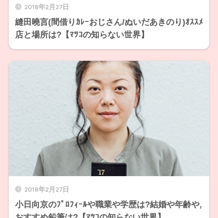
2018年2月27日
縫田曉言(間借りｶﾚｰおじさん/ぬいだあきのり)ｵｽｽﾒ
店と場所は?【ﾏﾂｺの知らない世界】
2018年2月27日
小日向京のﾌﾟﾛﾌｨｰﾙや職業や学歴は?結婚や年齢や,
おすすめ鉛筆は?【ﾏﾂｺの知らない世界】