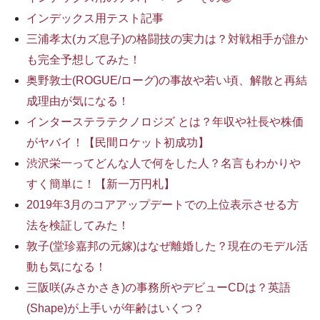
インデックス用テスト記事
三浦孝太(カズ息子)の格闘技の実力は？対戦相手が誰か
も完全予想してみた！
奥野敦士(ROGUE/ローグ)の事故や若い頃、解散と再結
成理由が気になる！
インターステラテクノロジズ とは？年収や社長や株価
がヤバイ！【民間ロケット初成功】
渋沢栄一ってどんな人で何をした人？名言もわかりや
すく簡単に！【新一万円札】
2019年3月のコアアップデートでの上位表示させる方
法を検証してみた！
敦子(堂珍嘉邦の元嫁)はなぜ離婚した？現在のモデル活
動も気になる！
三阪咲(みさかさき)の事務所やデビューCDは？英語
(Shape)が上手いが年齢はいくつ？