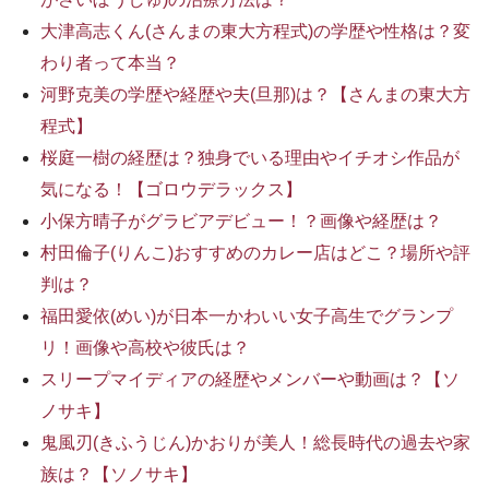
大津高志くん(さんまの東大方程式)の学歴や性格は？変
わり者って本当？
河野克美の学歴や経歴や夫(旦那)は？【さんまの東大方
程式】
桜庭一樹の経歴は？独身でいる理由やイチオシ作品が
気になる！【ゴロウデラックス】
小保方晴子がグラビアデビュー！？画像や経歴は？
村田倫子(りんこ)おすすめのカレー店はどこ？場所や評
判は？
福田愛依(めい)が日本一かわいい女子高生でグランプ
リ！画像や高校や彼氏は？
スリープマイディアの経歴やメンバーや動画は？【ソ
ノサキ】
鬼風刃(きふうじん)かおりが美人！総長時代の過去や家
族は？【ソノサキ】