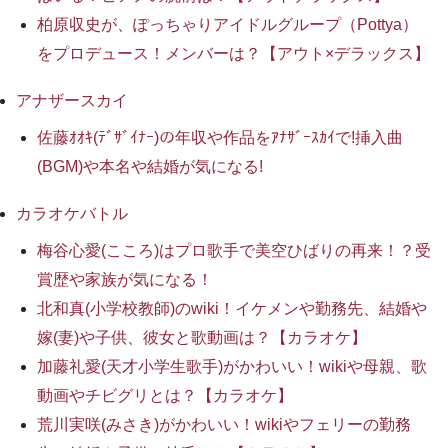
柏原収史が、ぽっちゃりアイドルグループ（Pottya）
をプロデュース！メンバーは？【アウト×デラックス】
アナザースカイ
佐藤ｵｵｷ(ﾃﾞｻﾞｲﾅｰ)の年収や作品をｱﾅｻﾞｰｽｶｲで!挿入曲
(BGM)や本名や結婚が気になる!
カラオケバトル
梅谷心愛(こころ)はプロ歌手で美空ひばりの再来！？受
賞歴や家族が気になる！
北和真(小学校教師)のwiki！イケメンや勤務先、結婚や
嫁(妻)や子供、彼女と歌動画は？【カラオケ】
加藤礼愛(天才小学生歌手)がかわいい！wikiや母親、歌
動画やチビグリとは？【カラオケ】
荒川実咲(みさき)がかわいい！wikiやフェリーの勤務