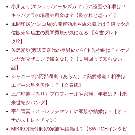
小川えり(エンリケ/アールズカフェ)の経歴や年収は？
キャバクラの場所や料金は？【良かれと思って!】
風間印房(ハンコ店)の開運効果や店の場所は？値段や通
信販売や店主の風間秀規が気になる!【有吉ダレト
ク!?】
矢島愛弥(渡辺美奈代の長男)のバイト先や曲は？イケメ
ンだがマザコンで彼女なし？【１周回って知らない
話】
ジャニーズjr.阿部顕嵐（あらん）に熱愛報道！相手は
エビ中の星名美怜！？【文春砲】
三浦瑠麗（るり）プロフィールや家族、年収は？【未
来世紀ジパング】
宇仁菅真（ストレッチマン）の家族や結婚は？【オト
ナのストレッチマン】
MIKIKO(振付師)の家族や結婚は？【SWITCHインタビ