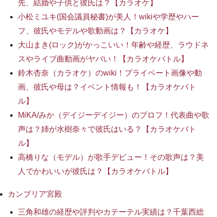
先、結婚や子供と彼氏は？【カラオケ】
小松ミユキ(国会議員秘書)が美人！wikiや学歴やハー
フ、彼氏やモデルや歌動画は？【カラオケ】
大山まき(ロック)がかっこいい！年齢や経歴、ラウドネ
スやライブ曲動画がヤバい！【カラオケバトル】
鈴木杏奈（カラオケ）のwiki！プライベート画像や動
画、彼氏や母は？イベント情報も！【カラオケバト
ル】
MiKA/みか（デイジーデイジー）のプロフ！代表曲や歌
声は？姉が水樹奈々で彼氏はいる？【カラオケバト
ル】
高橋りな（モデル）が歌手デビュー！その歌声は？美
人でかわいいが彼氏は？【カラオケバトル】
カンブリア宮殿
三角和雄の経歴や評判やカテーテル実績は？千葉西総