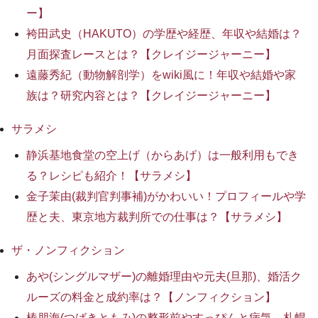
ー】
袴田武史（HAKUTO）の学歴や経歴、年収や結婚は？
月面探査レースとは？【クレイジージャーニー】
遠藤秀紀（動物解剖学）をwiki風に！年収や結婚や家
族は？研究内容とは？【クレイジージャーニー】
サラメシ
静浜基地食堂の空上げ（からあげ）は一般利用もでき
る？レシピも紹介！【サラメシ】
金子茉由(裁判官判事補)がかわいい！プロフィールや学
歴と夫、東京地方裁判所での仕事は？【サラメシ】
ザ・ノンフィクション
あや(シングルマザー)の離婚理由や元夫(旦那)、婚活ク
ルーズの料金と成約率は？【ノンフィクション】
椿朋海(つばきともみ)の整形前やすっぴんと病気、札幌