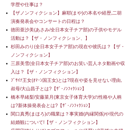
学歴や仕事は？
【ザノンフィクション】麻耶(まや)の本名や経歴,二胡
演奏発表会やコンサートの日程は？
徳田亜沙美(あさみ/全日本女子チア部)の子供やモデル
活動は？【ザ・ノンフィクション、】
杉田みのり(全日本女子チア部)の現在や彼氏は？【ザ・
ノンフィクション】
三原美雪(全日本女子チア部)のお笑い芸人ネタ動画や収
入は？【ザ・ノンフィクション】
ﾌﾞｻｲﾅ王女(ｵﾏｰﾝ国王女)とは?現在や姿を見せない理由,
叔母/大山昌子とは?【ｻﾞ･ﾉﾝﾌｨｸｼｮﾝ】
橋本早緒梨/安藤菜月(東京女子体育大学)の性格や人柄
は?新体操発表会とは?【ｻﾞ･ﾉﾝﾌｨｸｼｮﾝ】
関口真秀(まほろ)の職業は？事実婚(内縁関係)や現代の
結婚観について!【ザ・ノンフィクション】