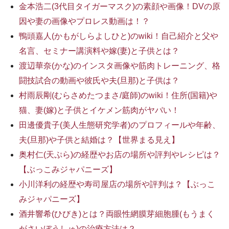
金本浩二(3代目タイガーマスク)の素顔や画像！DVの原
因や妻の画像やプロレス動画は！？
鴨頭嘉人(かもがしらよしひと)のwiki！自己紹介と父や
名言、セミナー講演料や嫁(妻)と子供とは？
渡辺華奈(かな)のインスタ画像や筋肉トレーニング、格
闘技試合の動画や彼氏や夫(旦那)と子供は？
村雨辰剛(むらさめたつまさ/庭師)のwiki！住所(国籍)や
猫、妻(嫁)と子供とイケメン筋肉がヤバい！
田邊優貴子(美人生態研究学者)のプロフィールや年齢、
夫(旦那)や子供と結婚は？【世界まる見え】
奥村仁(天ぷら)の経歴やお店の場所や評判やレシピは？
【ぶっこみジャパニーズ】
小川洋利の経歴や寿司屋店の場所や評判は？【ぶっこ
みジャパニーズ】
酒井響希(ひびき)とは？両眼性網膜芽細胞腫(もうまく
がさいぼうしゅ)の治療方法は？