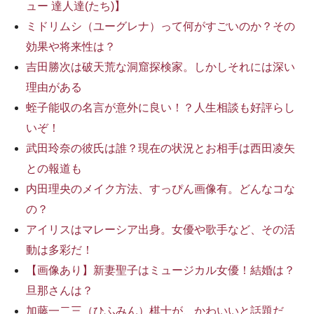
ュー 達人達(たち)】
ミドリムシ（ユーグレナ）って何がすごいのか？その
効果や将来性は？
吉田勝次は破天荒な洞窟探検家。しかしそれには深い
理由がある
蛭子能収の名言が意外に良い！？人生相談も好評らし
いぞ！
武田玲奈の彼氏は誰？現在の状況とお相手は西田凌矢
との報道も
内田理央のメイク方法、すっぴん画像有。どんなコな
の？
アイリスはマレーシア出身。女優や歌手など、その活
動は多彩だ！
【画像あり】新妻聖子はミュージカル女優！結婚は？
旦那さんは？
加藤一二三（ひふみん）棋士が、かわいいと話題だ