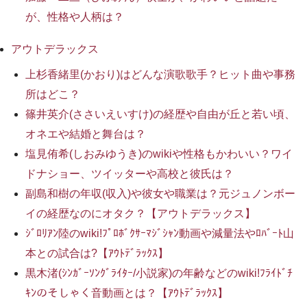
が、性格や人柄は？
アウトデラックス
上杉香緒里(かおり)はどんな演歌歌手？ヒット曲や事務
所はどこ？
篠井英介(ささいえいすけ)の経歴や自由が丘と若い頃、
オネエや結婚と舞台は？
塩見侑希(しおみゆうき)のwikiや性格もかわいい？ワイ
ドナショー、ツイッターや高校と彼氏は？
副島和樹の年収(収入)や彼女や職業は？元ジュノンボー
イの経歴なのにオタク？【アウトデラックス】
ｼﾞﾛﾘｱﾝ陸のwiki!ﾌﾟﾛﾎﾞｸｻｰﾏｼﾞｼｬﾝ動画や減量法やﾛﾊﾞｰﾄ山
本との試合は?【ｱｳﾄﾃﾞﾗｯｸｽ】
黒木渚(ｼﾝｶﾞｰｿﾝｸﾞﾗｲﾀｰ/小説家)の年齢などのwiki!ﾌﾗｲﾄﾞﾁ
ｷﾝのそしゃく音動画とは？【ｱｳﾄﾃﾞﾗｯｸｽ】