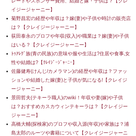
レートやスポンサー費用、結婚と嫁・子供は？【クレ
イジージャーニー】
菊野昌宏の経歴や年収は？嫁(妻)や子供や時計の販売店
は？【クレイジージャーニー】
荻田泰永のプロフや年収(収入)や職業は？嫁(妻)や子供
はいる？【クレイジージャーニー】
ﾄｩｱﾚｸﾞ族(青の民族)の意味や服や生活は?住居や食事,女
性や結婚は?【ｸﾚｲｼﾞｰｼﾞｬｰﾆｰ】
佐藤健寿(けんじ/カメラマン)の経歴や年収は？ファッ
ションや結婚した嫁(妻)と子供が気になる!【クレイジ
ージャーニー】
景田哲夫(テキーラ職人)のwiki！年収や妻(嫁)や子供
は？おすすめカスカウィンテキーラは？【クレイジー
ジャーニー】
高橋大輔(探検家)のプロフや収入源(年収)や家族は？浦
島太郎のルーツや書籍について【クレイジージャーニ