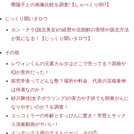
際陽子との画像比較を調査!【しゃべくり007】
じっくり聞いタロウ
カン・ナラ(脱北美女)の経歴や北朝鮮の実情や脱北方法
が気になる！【じっくり聞いタロウ】
その他
レウォンくんの元素カルタはどこで売ってる？国籍や
IQが意外だった！
探究学舎ってどんな塾？場所や料金、代表の宝槻泰伸
は何者なのか？
砂川舞佳(女子ボウリング)の実力や子供でも卵巣がんに
なりやすいのか？を調査！
ユッコミラーの年齢とすっぴんに驚き！学歴とサック
ス演奏動画がヤバい！
インデックス用のテストページ その②