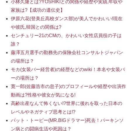
小林久隆とは?YOSHIKIとの関係や経歴や実績,年収や
家族は?【成功の遺伝史】
伊原六花(登美丘高校ダンス部)が美人でかわいい!現在
や彼氏,韓国との関係は?
センチュリー21のCMの、かわいい女性店員役の子は
誰？
藤澤五月選手の勤務先の保険会社コンサルトジャパン
の場所は？
モカ(女装バー経営者)の経歴などのwiki！本名や女装バ
ーの場所は？
寛一郎(佐藤浩市の息子)のプロフィールや経歴や出演作
動画は?性格や彼女が気になる!
高齢出産なんて怖くない!?世界に後れを取った日本の
レベルやネガティブ思考とは!?
パット・トーピー(MR.BIGドラマー)死去！パーキンソ
ン病との闘病生活や死因は？