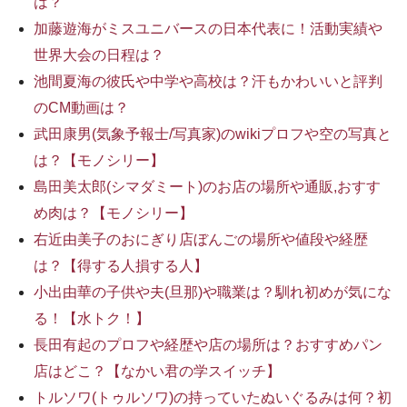
は？
加藤遊海がミスユニバースの日本代表に！活動実績や
世界大会の日程は？
池間夏海の彼氏や中学や高校は？汗もかわいいと評判
のCM動画は？
武田康男(気象予報士/写真家)のwikiプロフや空の写真と
は？【モノシリー】
島田美太郎(シマダミート)のお店の場所や通販,おすす
め肉は？【モノシリー】
右近由美子のおにぎり店ぼんごの場所や値段や経歴
は？【得する人損する人】
小出由華の子供や夫(旦那)や職業は？馴れ初めが気にな
る！【水トク！】
長田有起のプロフや経歴や店の場所は？おすすめパン
店はどこ？【なかい君の学スイッチ】
トルソワ(トゥルソワ)の持っていたぬいぐるみは何？初