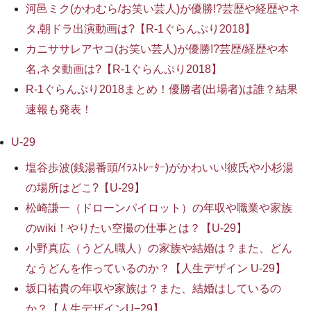
河邑ミク(かわむら/お笑い芸人)が優勝!?芸歴や経歴やネ
タ,朝ドラ出演動画は?【R-1ぐらんぷり2018】
カニササレアヤコ(お笑い芸人)が優勝!?芸歴/経歴や本
名,ネタ動画は?【R-1ぐらんぷり2018】
R-1ぐらんぷり2018まとめ！優勝者(出場者)は誰？結果
速報も発表！
U-29
塩谷歩波(銭湯番頭/ｲﾗｽﾄﾚｰﾀｰ)がかわいい!彼氏や小杉湯
の場所はどこ?【U-29】
松崎謙一（ドローンパイロット）の年収や職業や家族
のwiki！やりたい空撮の仕事とは？【U-29】
小野真広（うどん職人）の家族や結婚は？また、どん
なうどんを作っているのか？【人生デザイン U-29】
坂口祐貴の年収や家族は？また、結婚はしているの
か？【人生デザインU−29】