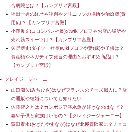
合病院とは？【カンブリア宮殿】
坪田一男の経歴や評判やクリニックの場所や治療費(費
用)は？【カンブリア宮殿】
小澤俊文(コロンバン社長)のwikiプロフやお店の場所や
売れ筋スイーツは？【カンブリア宮殿】
矢野博丈(ダイソー社長)wikiプロフや妻(嫁)や子供は？
資産額やネガティブ発言の理由とおすすめ商品は？
【カンブリア宮殿】
クレイジージャーニー
山口潮久(みちひさ)はなぜフランスのチーズ職人に？店
の通販や結婚についても知りたい！
佐藤智之とは？カンボジア淡水魚が好きなのはなぜ？
妻や子供と家族はいるの？【クレイジージャーニー】
荻田泰永(おぎたやすなが)はなぜ北極冒険家に？チョコ