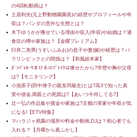
の4回転動画は？
土居利光(元上野動物園園長)の経歴やプロフィールや年
収は？パンダの意外な生態とは？
木下ゆうかが痩せている理由や収入(年収)や結婚は？過
食症の噂や家族は？【金曜プレミアム】
臼井二美男(うすいふみお)の息子や妻(嫁)や経歴は？パ
ラリンピックとの関係は？【和風総本家】
ｶﾞﾝﾊﾞﾚﾙｰﾔまひるのﾌﾞﾚｲｸは痩せたから?学歴や胸や父母
は?【モニタリング】
小池茶子(田中律子の親友同級生)とは?高3で知った真
実や借金,両親との死因は?【あいつ今何してる?】
辻一弘の作品集や賞金や家族は?京都の実家や年収が気
になる!【ETV特集】
マハラジャ祇園の場所や料金や動画,DJは？初心者でも
入れる？【月曜から夜ふかし】