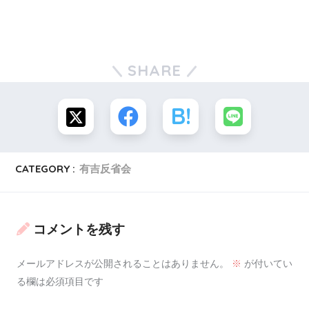
過去のビジュアル系バンドの中でも
最も女性らしいヴィジュアルで話題に
SHARE
なったIZAMさん率いるSHAZNA。
CATEGORY :
有吉反省会
ヒット曲の「Melty Love」のMVはこちらです
コメントを残す
メールアドレスが公開されることはありません。
※
が付いてい
る欄は必須項目です