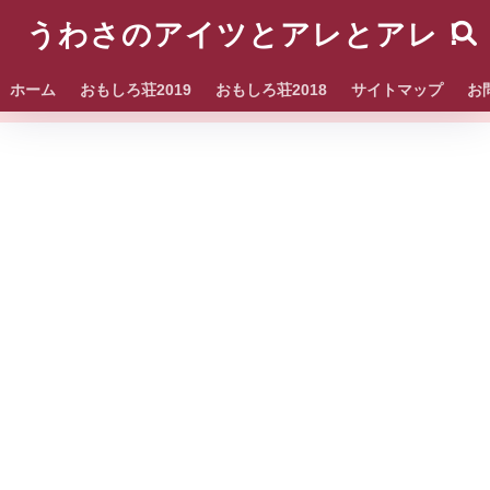
うわさのアイツとアレとアレ！
ホーム
おもしろ荘2019
おもしろ荘2018
サイトマップ
お