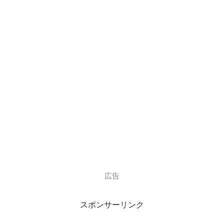
中学・高校時代はバレーボール部に所属
。
中学時代は主将を務めていたようですね。
IZAM(イザム)さんの身長（188ｃｍ）が
高い理由もわかりますね。
1993
年に新宿で知り合ったベーシストNIY
さん、ギタリストAOIさんと3人で
広告
ヴィジュアル系バンド「SHAZNA（シャズナ）」
を結成され、IZAMさんはボーカルとして
スポンサーリンク