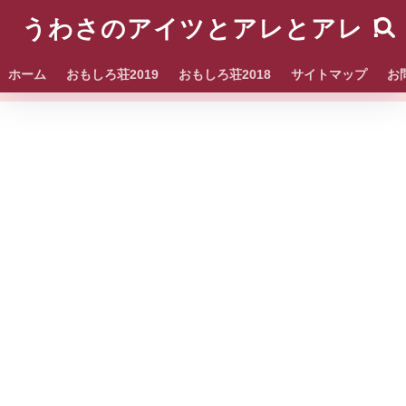
うわさのアイツとアレとアレ！
ホーム
おもしろ荘2019
おもしろ荘2018
サイトマップ
お