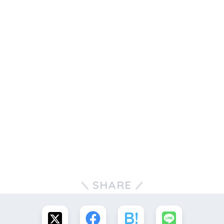
今回ご紹介している
まんぷくユナイテッド
が出演する、
おもしろ荘2019
も、
吉本興業の先輩芸人である
ナインティナイン
が司会を
務められています。
SHARE