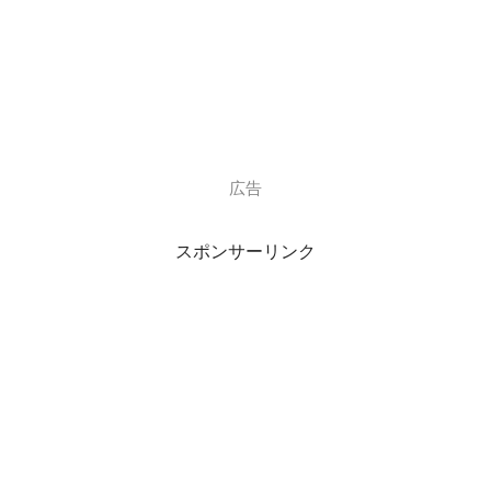
（よしもとクリエイティブ・エージェンシー）
に
所属
されているお笑い芸人コンビです。
吉本興業
といえば、
広告
テレビで見ない日は無い、と言えるほど
スポンサーリンク
連日、所属の芸人さんが出演されています
よね(^-^)
もちろん、