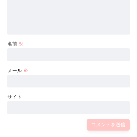
完熟フレッシュ（お笑い芸人）親子漫才のw
婚した嫁（母）の画像は？【おも
名前
※
メール
※
サイト
～まんぷくユナイテッドの特徴～