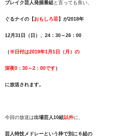
ブレイク芸人発掘番組
と言っても良い、
ぐるナイの【
おもしろ荘
】が
2018年
12月31日（日）、24：30～26：00
（
※日付は2019年1月1日（月）の
深夜0：30～2：00です
）
に放送されます。
今回の放送は
出場芸人10組
以外
に、
芸人特技メドレーという枠で別に６組の