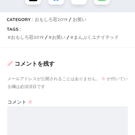
CATEGORY :
おもしろ荘2019
お笑い
TAGS :
出典元：
https://profile.yoshimoto.co.jp/
おもしろ荘2019
お笑い
まんぷくユナイテッド
昨年の
おもしろ荘2018
に出演し
コメントを残す
ブレイクを果たした芸人さんの記事
が
よく読まれています！(^-^)
メールアドレスが公開されることはありません。
※
が付いてい
る欄は必須項目です
コメント
※
ひょっこりはん（お笑い芸人）の芸歴や経
は？気になる結婚や彼女は？【おもしろ荘