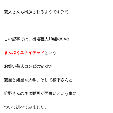
芸人さんも出演
されるようです(^-^)
この記事では、
出場芸人10組の中の
まんぷくユナイテッド
という
お笑い芸人コンビ
の
wiki
や
芸歴
と
経歴
や
大学
、そして
松下さん
と
狩野さん
の
ネタ動画が
面白い
という事に
ついて調べてみました。