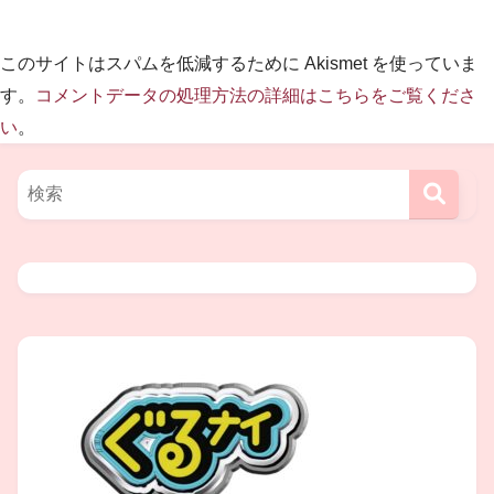
基本的には
漫才
スタイル
このサイトはスパムを低減するために Akismet を使っていま
ですが、コントも得意とされている
す。
コメントデータの処理方法の詳細はこちらをご覧くださ
い
。
ようです(^-^)
まんぷくユナイテッド
といえば
やはり一番印象的なのが、
狩野大
さん
がネタ中に発する
「
ファイヤー！
」という言葉(^-^)
これは感情が高ぶった時などで