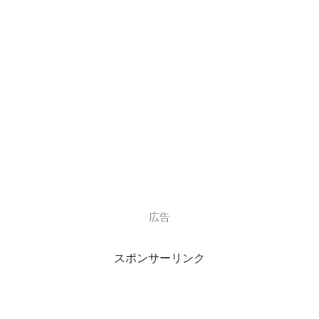
同期が言った「ひらがなに漢字一文字の女の子の名前って
見たことないな」
という発言から。
【受賞歴】
平成29年度 第40回今宮戎神社 こどもえびす
第38回 マンザイ新人コンクール
広告
新人漫才福笑い大賞を受賞されています
スポンサーリンク