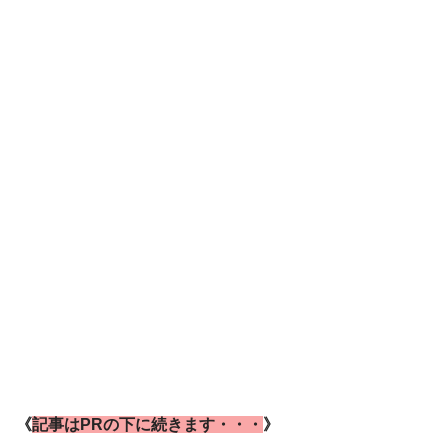
《
記事はPRの下に続きます・・・
》