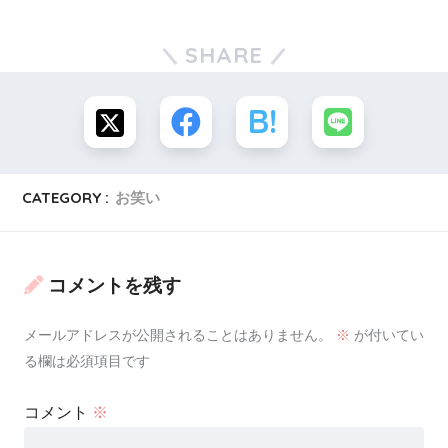
絶妙な間でツッコむ石井さん。二人の息の合った漫才は
SHARE
面白いです。まだコンビ結成して5年とは思えないほどで
す。
CATEGORY :
お笑い
スポンサーリンク
コメントを残す
メールアドレスが公開されることはありません。
※
が付いてい
る欄は必須項目です
コメント
※