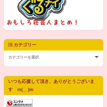
言われてきた」
との声がありました。
この不公平さを改善するために今回から導入されたのが
新ルール「笑神籤（えみくじ）」です。
カテゴリー
まず番組の冒頭で敗者復活のコンビを発表します。
その後、抽選はその都度行われ、当たったコンビがすぐに
ネタを披露する、
いつも応援して頂き、ありがとうございま
というシステムに変更
されたそうですね。
す m(__)m
これによって、審査員も視聴者も、お笑いライブのように