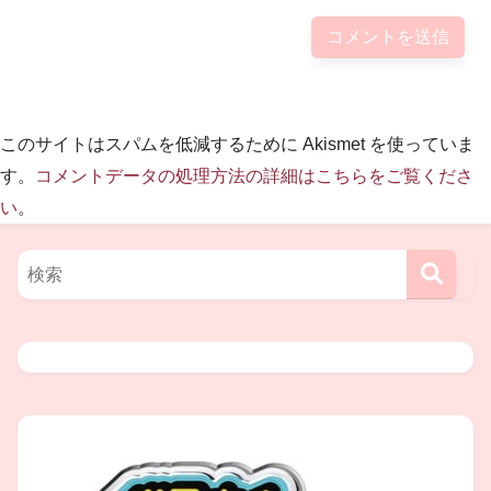
上がったコンビが出場。
この敗者復活組が最後にネタを披露し、それ以外の9組は
ファイナリスト発表の会見の際に
このサイトはスパムを低減するために Akismet を使っていま
ネタ披露の順番を抽選で決めていました。
す。
コメントデータの処理方法の詳細はこちらをご覧くださ
い
。
ところが、この方式だと、一部のお笑い関係者から
「賞レースは、まだ観客が温まっていないトップの出番が
最も不利で、
盛り上がってから出てくるコンビが有利なのは明らか。
Ｍ―１の場合、最後に出てくる敗者復活組が有利」
『一度、負けたコンビが得をするのはおかしい』とずっと