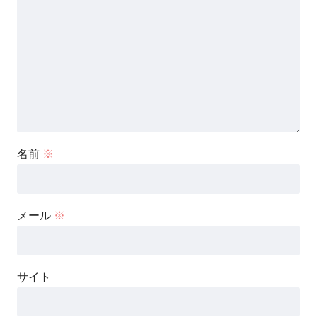
今後のM-1について（一部ルール改定）
名前
※
「トップバッター不利＆敗者復活有利説」を改善す
る策として、
メール
※
新ルールが採用されるそうです。
サイト
昨年まではファイナリスト9組に加えて、敗者復活を勝ち