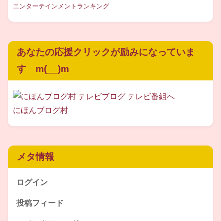
エンターテインメントランキング
当日のその瞬間まで。どの芸人がどの順番でネタを披露す
るのかわからない、
あなたの応援クリックが励みになっていま
という臨場感のあるスタイルを味わえ、さらには前もって
自分たちの出番が知らされていないことで、妙なプレッシ
す m(__)m
ャーを回避できるという利点もあるようですね。
ちょっと説明が前後してしまいましたが、
にほんブログ村
2017年度のM-1ファイナリストの9組は
メタ情報
◆ジャルジャル ◆かまいたち（2017キングオブコント
優勝）
ログイン
◆カミナリ ◆マヂカルラブリー ◆ミキ ◆さや香
投稿フィード