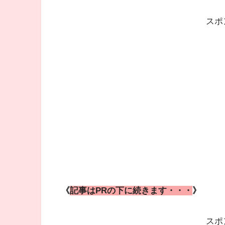
スポ
《
記事はPRの下に続きます・・・
》
スポ