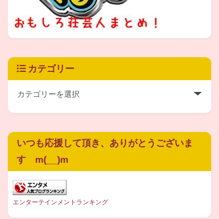
さらに、成人式で着て行った着物は
お母さまからの借り物だったそうですが、
カテゴリー
その着物の
帯だけで100万円超え
、
1着合計で
500万円
もする代物だそうです！！
さらにさらに、車の免許を取った際には
いつも応援して頂き、ありがとうございま
お母さまの乗っている車を譲ってもらえる
す m(__)m
そうなのですが、その
車はドイツの
高級車「メルセデス・ベンツ」
だそうです！
エンターテインメントランキング