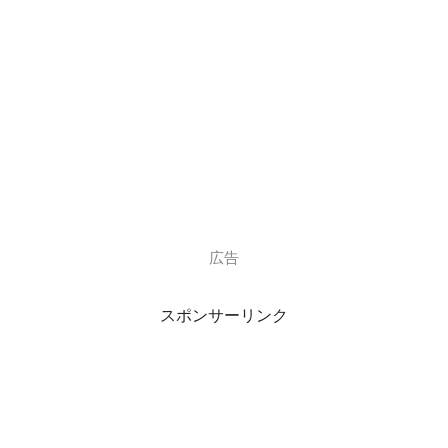
く！成長していきたい！と！思います！！！
これからもアユチャンネルどうぞよろしくお願
いします
pic.twitter.com/BxF0CBMaPU
— アユチャンネル (@ayu_channel_)
2017年4月
20日
引用元：
https://twitter.com/ayu_channel_/status/855030831936528
広告
384
スポンサーリンク
アユチャンネルさんの所属事務所である
「ワタナベエンターテインメント」は