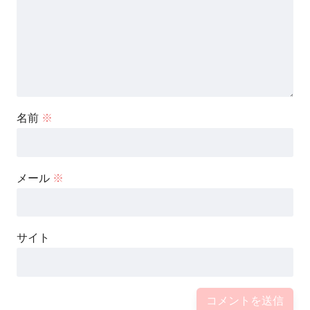
ため、情報はつかめませんでした。
■実はお嬢様？？
名前
※
アユチャンネルさんは超お嬢様らしいです。
20歳の成人式のお祝い野ときに、
メール
※
お母さまから好きな物を買って良いと言われて
サイト
腕時計を見に行ったそうなのですが、
どうしても2つの腕時計が欲しくて、