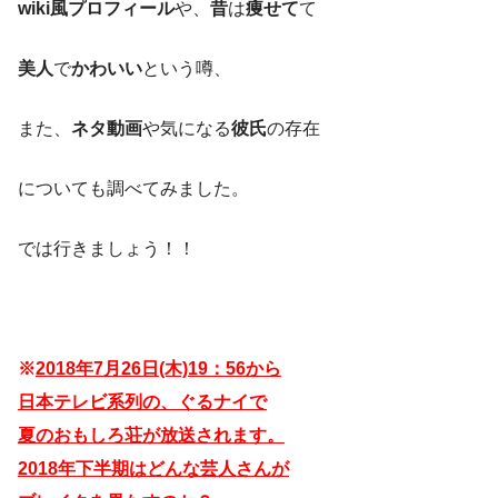
wiki風プロフィール
や、
昔
は
痩せて
て
美人
で
かわいい
という噂、
また、
ネタ動画
や気になる
彼氏
の存在
についても調べてみました。
では行きましょう！！
※
2018年7月26日(木)19：56から
日本テレビ系列の、ぐるナイで
夏のおもしろ荘が
放送されます。
2018年下半期は
どんな芸人さんが