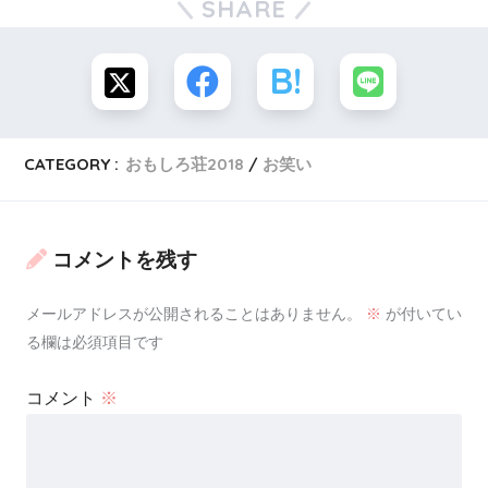
SHARE
【経歴等】
アユチャンネルさんは、ご家族と一緒に
住んでいるようです。出身が愛知県との
CATEGORY :
おもしろ荘2018
お笑い
ことですので、ひょっとしたら現在の住まい
も愛知県で、そこからどこかの大学に
コメントを残す
通っているのかもしれません。
メールアドレスが公開されることはありません。
※
が付いてい
る欄は必須項目です
（※ある情報によれば愛知県の
コメント
※
名古屋市在住との噂もあり）
現在通っている大学名なども公表されていない