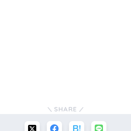
その後、
5号機「ひなまつり」
6号機「すずかぜ」
7号機「ポッキーロケット
（初の商業ロケット）」
の打ち上げ実験を行い、精度を高めていく。
地球から
宇宙
へ！
SHARE
2014年