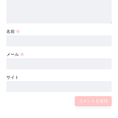
部分的
に成功
（推定高度 約20㎞）
名前
※
2018年
メール
※
9号機
「
MOMO ２号機」
の打ち上げ実験に
サイト
失敗…
（打ち上げ後、約4秒で落下。
推定高度２０ｍ）