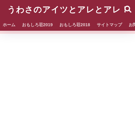
うわさのアイツとアレとアレ！
ホーム
おもしろ荘2019
おもしろ荘2018
サイトマップ
お