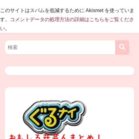
このサイトはスパムを低減するために Akismet を使っていま
2019年5月4日
す。
コメントデータの処理方法の詳細はこちらをご覧くださ
い
。
１０号機
「
MOMO ３号機」
の
打ち上げ実験に
大成功！
＼(o´▽`o)／
民間開発ロケット初の宇宙空間に到達
（推定高度 約１１０㎞）
※全長約10メートル・直径約50センチ・
重さ約1トン
社屋
はどんな感じ？