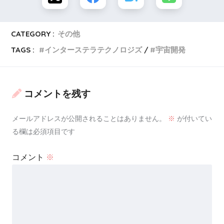
高度100㎞（＝宇宙空間）
へ到達する
CATEGORY :
その他
小型ロケットの開発をスタート
(*´∇`)ﾉ
TAGS :
インターステラテクノロジズ
宇宙開発
100㎞の意味
を込めて、漢字表記の「
百
」
コメントを残す
になぞらえ、
メールアドレスが公開されることはありません。
※
が付いてい
ロケット名をMOMO（百）と命名
。
る欄は必須項目です
コメント
※
2017年
8号機
「
MOMO初号機」
の打ち上げ実験に