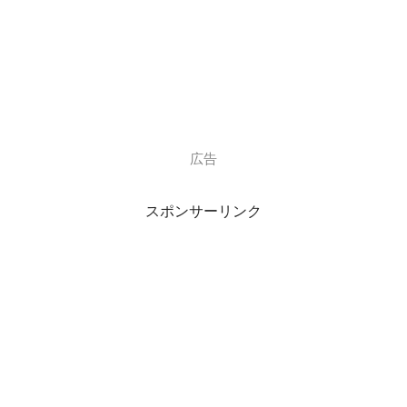
の
打ち上げに次々と成功
(*´∇`)ﾉ
（高度は最高で1500ｍに到達）
広告
2013年
スポンサーリンク
再び活動の拠点を北海道大樹町へと
移し、社名も現在の
インターステラテクノロジズ株式会社
へ変更。