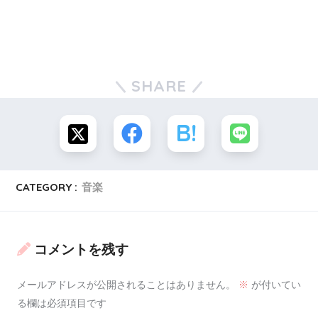
身に着けた新しいギター奏法
SHARE
今後の活動に模索しながら、
湯上さんは左腕一本でギターを演奏する
事を決意しました。
CATEGORY :
音楽
コメントを残す
ギターを演奏したことがある人なら
メールアドレスが公開されることはありません。
※
が付いてい
わかるかと思いますが、ギターという楽器は
る欄は必須項目です