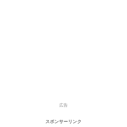
倒れたそうです。
幸い、すぐに救急搬送され一命は取り止めました。
半年間入院した入院先で、右半身麻痺・失語症等、
後遺症が残りましたが、自身の懸命なリハビリによって
右足は自分で立って歩けるまでに回復。
失語症も回復し、以前のように
会話もできるようになりました。
広告
しかし、入院中は絶望感と体の痛みが
スポンサーリンク