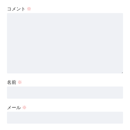
左手の指で鳴らしたい音の弦を押さえ、
コメント
※
右手で、その押さえた弦を弾くことで
音を出します。
左手で弦を抑えただけでは
十分な音量や調和のとれた自由な演奏を
することは非常に困難なのです。
名前
※
つまり、左手で鳴らしたい音を押さえつつ、
メール
※
同時に「右手の役割である音を鳴らす動作」
も一緒にしなければならないというわけです。