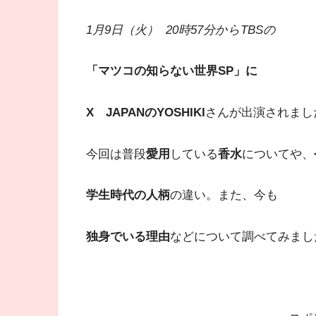
1月9日（火） 20時57分からTBSの
「マツコの知らない世界SP」に
X JAPANの
YOSHIKI
さんが出演されまし
今回は普段
愛用
している
香水
についてや、
学生時代の人柄
の違い。また、今も
独身でいる理由
などについて調べてみまし