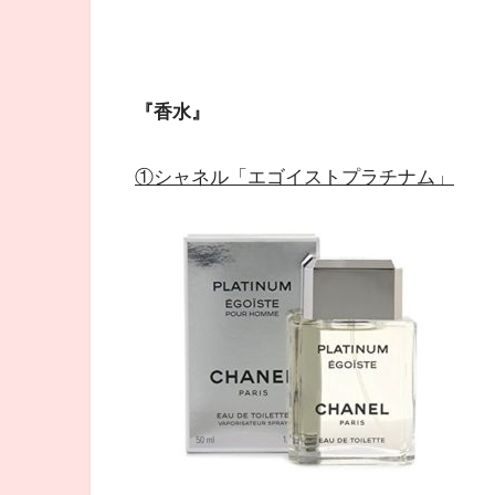
『香水』
①
シャネル「エゴイストプラチナム」