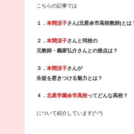
こちらの記事では
１．
本間涼子
さん(北星余市高校教師)とは
２．
本間涼子
さんと同校の
元教師・義家弘介さんとの接点は？
３．
本間涼子
さんが
生徒を惹きつける魅力とは？
４．
北星学園余市高校
ってどんな高校？
について紹介しています(^-^)