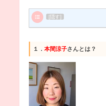
目次
[
隠す
]
１．
本間涼子
さんとは？