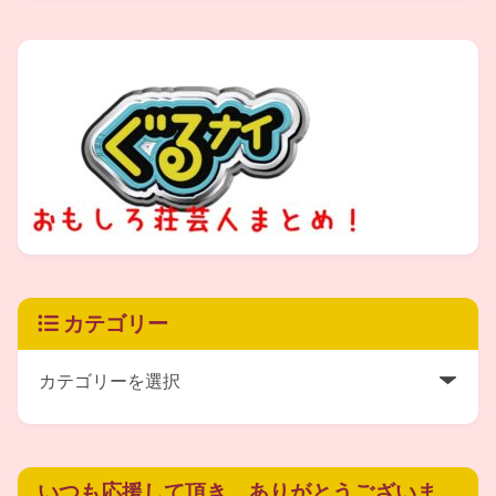
出典元：
http://tuttataka.com/atinn-irasuto-2096
とても可愛らしいですよね。
実は、茜子さんは中学1年の時から
プロのイラストレーターとして活動されて
カテゴリー
いるそうです。
そしてなんと、現在は糸井重里さんが主催
しているウェブサイト「ほぼ日刊イトイ新聞」
いつも応援して頂き、ありがとうございま