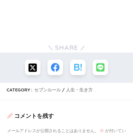
確かにこういった理由によって、
上記4つの重要事項をしっかりクリアできている
SHARE
わけですね。計画的に物事を進めて、
また、娘さんの事を考えた上での
素晴らしい思考と行動だと思います。
CATEGORY :
セブンルール
人生・生き方
スポンサーリンク
コメントを残す
メールアドレスが公開されることはありません。
※
が付いてい