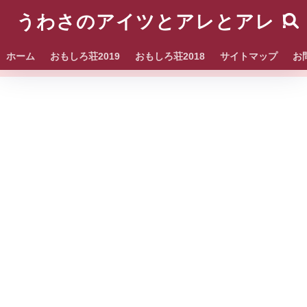
うわさのアイツとアレとアレ！
ホーム
おもしろ荘2019
おもしろ荘2018
サイトマップ
お