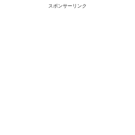
スポンサーリンク
その結果、計画的にチョコレート会社を退職し、
なんと退職後、約1か月半で現在のクッキー屋さんを
設立されました！
なぜ、クッキー屋さんにしたかというと、
「生菓子よりクッキーのほうが日持ちがする」
「専用の機械も場所もいらず、時間を取られにくい」
「通販などで全国に販売できる」
ということが主な理由だそうです。