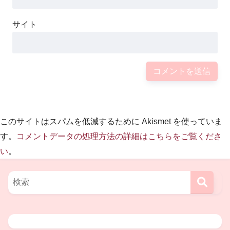
茜子さん（通称あーちん）というそうです。
サイト
2002年生まれの15歳。中学3年生です。
こちらが茜子さんのお写真です。
このサイトはスパムを低減するために Akismet を使っていま
す。
コメントデータの処理方法の詳細はこちらをご覧くださ
い
。