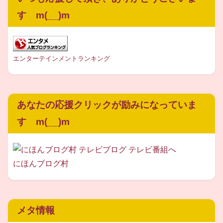
に「たべびと」を連載中なのだとか。
す m(__)m
【たべびと
http://www.1101.com/tabebito/
】
エンターテインメントランキング
とてもかわいらしいイラストを描かれています。
あなたの応援クリックが励みになっていま
さらにはお母さまの経営されているクッキーのデザインも
す m(__)m
殆どは茜子さんが手がけているそうですよ。
にほんブログ村
すごい才能をお持ちですね！
メタ情報