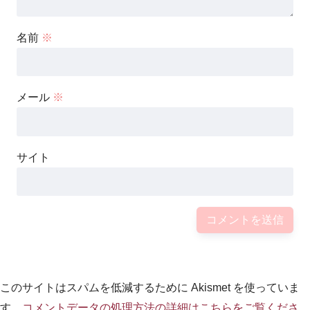
名前
※
メール
※
サイト
出典元：
https://www.google.co.jp/
結婚披露宴
は最初、
祖父・渋沢栄一氏
の作った
このサイトはスパムを低減するために Akismet を使っていま
帝国ホテル
で執り行われた
す。
コメントデータの処理方法の詳細はこちらをご覧くださ