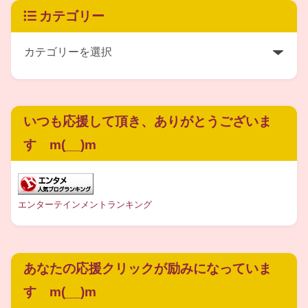
カテゴリー
米軍機の
空襲
を受けてしまい、
夫は横須賀の戦地
へ向かい、
鮫島純子さん
は
花嫁衣裳のまま
いつも応援して頂き、ありがとうございま
防空壕へ避難
されたといいます。
す m(__)m
今ではとても考えられない光景ですが、
エンターテインメントランキング
当時はそんな時代だったんですよね…
あなたの応援クリックが励みになっていま
す m(__)m