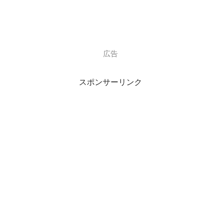
そんな優しい
祖父・渋沢栄一氏
広告
は
鮫島純子さん
が
10歳の時
に
スポンサーリンク
この世を去っています。
実業家である
父・渋沢正雄氏
は
貿易関係の会社の重役を経て、
製鉄業界で会社を興された方だった