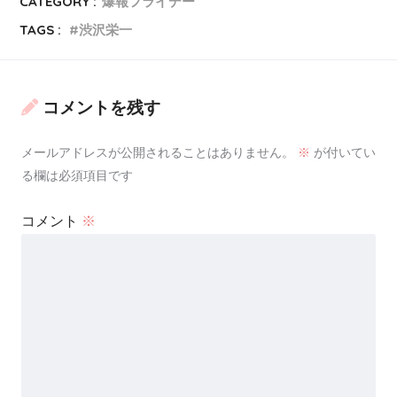
CATEGORY :
爆報フライデー
の息子さんである
鮫島員重氏
と、
ご結婚
。
TAGS :
渋沢栄一
ちなみに、
鮫島員重氏
は明治時代の
コメントを残す
政治家・
岩倉具視氏の曽孫（ひ孫）
メールアドレスが公開されることはありません。
※
が付いてい
にあたるんだそうです！
る欄は必須項目です
コメント
※
岩倉具視氏