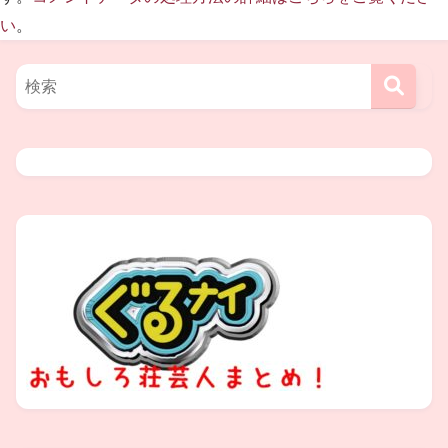
い
。
そうですが、
戦時中
だったこともあり、
食料不足
だったため、
披露宴を親族や友人、会社の従業員
などで分け、3回に渡って
それぞれ別の場所で
行った
そうです。
しかし…
3
回目の披露宴の真っ最中
、