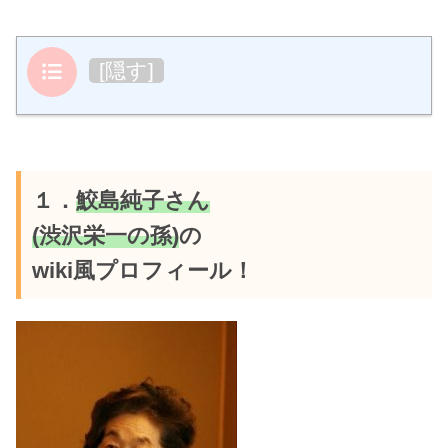
目次
[
隠す
]
１．
鮫島純子さん
(渋沢栄一の孫)
の
wiki風プロフィール！