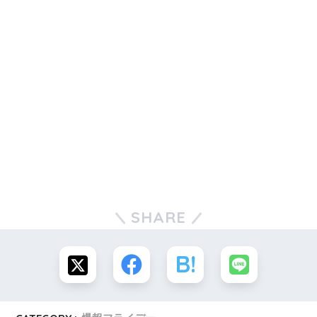
そうです。
ご両親も、とても優しかったそうで、
兄、姉、妹の4兄妹の中で伸び伸びと
育った
といいます(^-^)
20歳で
結婚
しかし…
SHARE
時代は
太平洋戦争
真っただ中
の
昭和17年。
20歳の時に、
お母さまの女学校時代の同級生