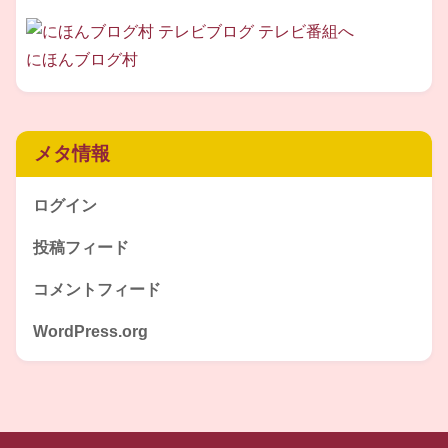
結婚後
は、
にほんブログ村
旦那さんの転勤で東京から
名古屋
へ。
また
二人の
男の子を出産
されています。
メタ情報
次男さんが生後7か月の時に再び
ログイン
空襲に遭っています。
投稿フィード
この時、不運にも、
コメントフィード
旦那さんは長期出張中で不在
。
WordPress.org
家には15歳のお手伝いさんがおり、
彼女と共に手を取り、幼子を抱えながら