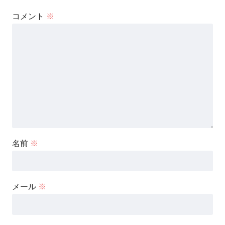
柴矢裕美さんの過去の経歴を調べてみたのですが、
コメント
※
詳しい情報はわかりませんでした
。
過去に歌手活動をされていたようなのですが、
発売されたレコードなどは見つかりませんでした。
本業は歌手よりも、生徒をとってヴォイス
名前
※
トレーナーとして活動されていたようです。
メール
※
スポンサーリンク