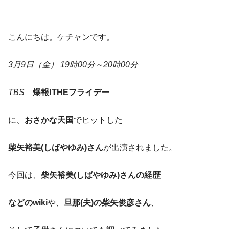
こんにちは。ケチャンです。
3月9日（金） 19時00分～20時00分
TBS
爆報!THEフライデー
に、
おさかな天国
でヒットした
柴矢裕美(しばやゆみ)さん
が出演されました。
今回は、
柴矢裕美(しばやゆみ)さんの経歴
などのwiki
や、
旦那(夫)の柴矢俊彦さん
、