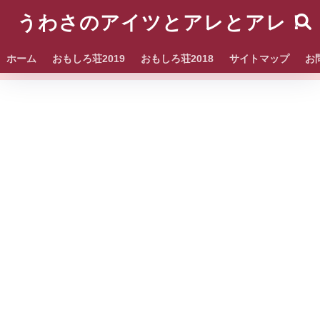
うわさのアイツとアレとアレ！
ホーム
おもしろ荘2019
おもしろ荘2018
サイトマップ
お