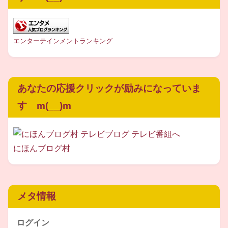
ギタリスト
としてでデビューされ、その後は
エンターテインメントランキング
作曲家として活動されています。
また、一時期は歌手の岩崎宏美さんのバックバンド
あなたの応援クリックが励みになっていま
もされていたそうです。
す m(__)m
にほんブログ村
そして、
現在の柴矢俊彦さん
はというと‥
なんと、
奥様と同じく昭和音楽大学の講師
メタ情報
をされている
んだそうです。
ログイン