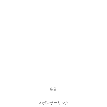
フルーツ」のギターリストの柴矢俊彦さんで
制作された曲でした。ちなみに、柴矢俊彦さんは、
柴矢裕美さんの旦那さん
で、お二人は
1985年にご結婚されています。
当初は発売予定はなく、カセットテープで
スーパーの鮮魚コーナーなどに配布されて
広告
いました。
スポンサーリンク