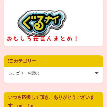
カテゴリー
出典元：
https://goo.gl/jyFBbJ
前述のとおり、柴矢裕美さんの旦那(夫)の
いつも応援して頂き、ありがとうございま
柴矢俊彦さんは、元ジューシィ・フルーツの
す m(__)m