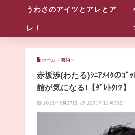
うわさのアイツとアレとア
レ！
ホーム
芸術
赤坂渉(わたる)ｼﾆｱﾒｲｸのｺﾞ
館が気になる!【ﾀﾞﾚﾄｸ!?】
2018年2月27日
2021年11月23日