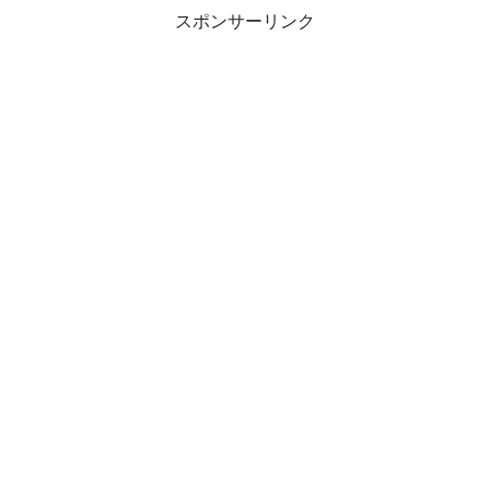
スポンサーリンク
ある日、男性の友人が「ドラァグクイーン（男性が
女性の姿になってパフォーマンスをすること）
をして、ある友人をサプライズで驚かせたい
から手伝ってほしい」との連絡を受けて、
そのお手伝いをしたそうです。
予定通り、サプライズは大成功。
その友人達がお腹の底から笑い合っている