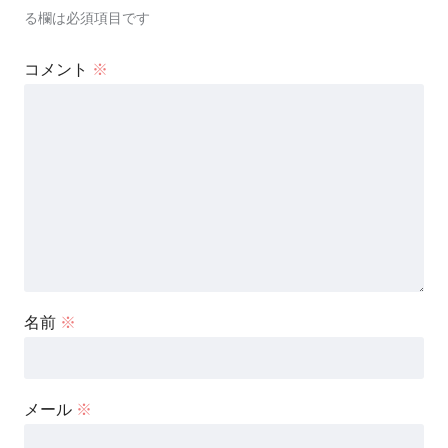
る欄は必須項目です
女装専門美容店「女装紳士」を開業されます。
コメント
※
【主な活動実績と受賞歴】
2009年：映画「ミクローゼ」で
メイクアシスタントに参加
2011年：グループ展「大丸心斎橋店
アートストリーム2011」に参加
2014年：映画「味園ユニバース」の壁画制作
名前
※
2016年：アート作品「パリ国際フォトアワードPX3」
半顔女装で入選されています
メール
※