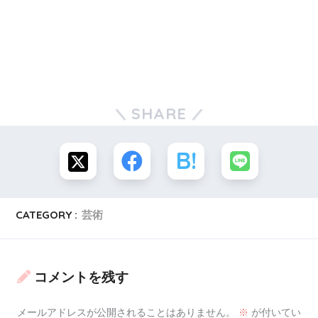
姿をみて、自分も腹を抱えて笑っていることに
気づいたそうです。
この時に井上今里さんは自分のメイクに
SHARE
よって人に元気を与えられることに気づかれた
そうです。それからは、男性へメイクを施す
ことを仕事にしようと決意し、約3年間、全国で
CATEGORY :
芸術
男性へのメイクの仕事をしながら、独学で
知識や技術を習得して準備を重ね、
コメントを残す
2016年1月には大坂なんばで、男性への
メールアドレスが公開されることはありません。
※
が付いてい