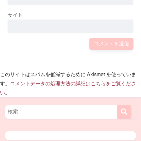
サイト
井上今里さんは今までの活動を通じ、
これからは、男性への女装サポートだけでなく、
国内外問わず、ＬＧＢＴで苦しむ男性へは、
変身体験やメイク教室、また就職先が無くて悩む
このサイトはスパムを低減するために Akismet を使っていま
す。
コメントデータの処理方法の詳細はこちらをご覧くださ
女性にはメイク技術と運営知識を与える、
い
。
といった、世間から色眼鏡で見られがちな方々
への手助けをされていく為、日々努力されて
おられるようです。