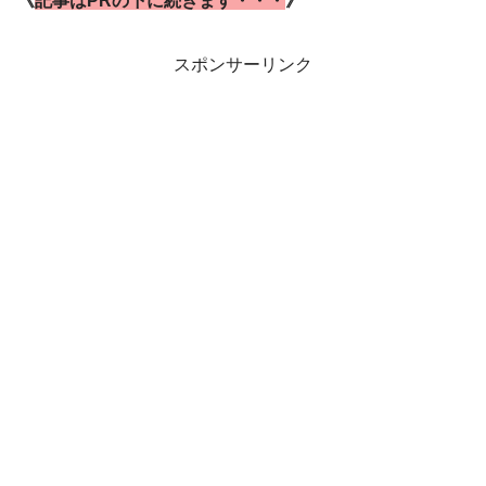
《
記事はPRの下に続きます・・・
》
スポンサーリンク