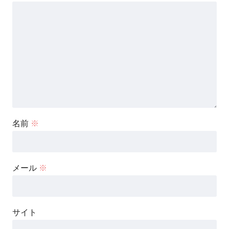
２．白石美緒
(ポールダンサー医師)さんの
離婚した旦那さんと子供は？
名前
※
子供
さんは？
メール
※
上記のように、
サイト