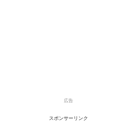
出典元：http://www.livenan.com/archives/10739442.html
広告
息子さんもお母さんと同じ医者の道へ
スポンサーリンク
進むのでしょうかね。