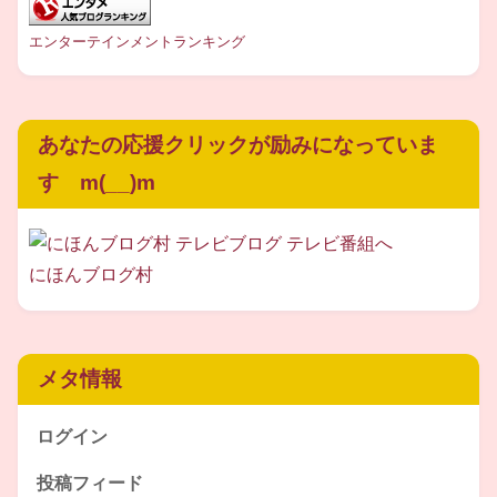
出典元：https://goo.gl/Q3vR8b
エンターテインメントランキング
さすが開成高校。
あなたの応援クリックが励みになっていま
す m(__)m
とても頭が良さそうです(^-^)
にほんブログ村
旦那
さんは？
白石美緒さん
は実は
メタ情報
2度の
離婚歴
があるようです。
ログイン
投稿フィード
最初の旦那さんや２回目の旦那さんの