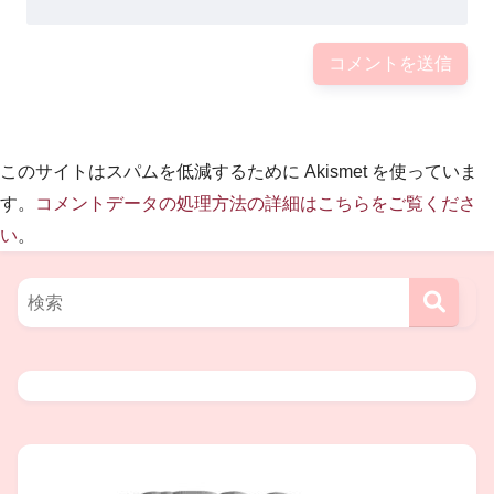
白石美緒さん
の息子さんは
2018年1月時点では18歳であるはずです。
このサイトはスパムを低減するために Akismet を使っていま
開成高校の3年生
だと思われるのですが、
す。
コメントデータの処理方法の詳細はこちらをご覧くださ
い
。
高校卒業後はおそらく
大学に進まれるでしょう。
その後はやはりお母さんと同じ医者の道に
進まれるのかもしれません。