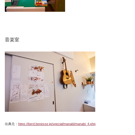
音楽室
出典元：
https://berd.benesse.jp/special/manabi/manabi_4.php