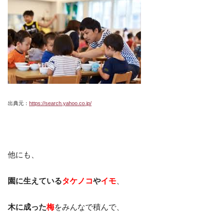
出典元：
https://search.yahoo.co.jp/
他にも、
園に生えている
タケノコ
や
イモ
、
木に成った
梅
をみんなで積んで、