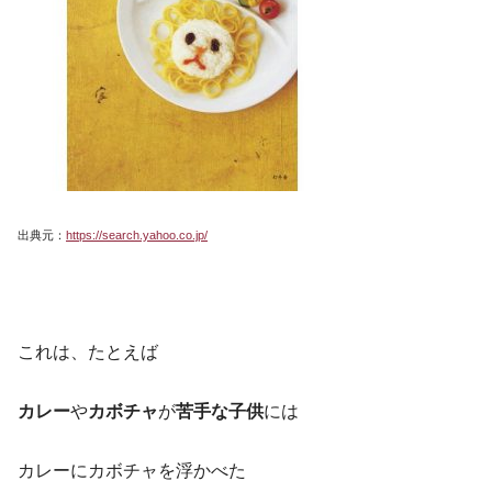
出典元：
https://search.yahoo.co.jp/
これは、たとえば
カレー
や
カボチャ
が
苦手な子供
には
カレーにカボチャを浮かべた