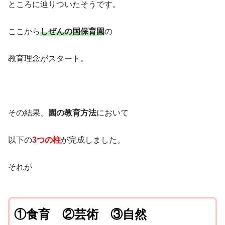
ところに辿りついたそうです。
ここから
しぜんの国保育園
の
教育理念がスタート。
その結果、
園の教育方法
において
以下の
3つの柱
が完成しました。
それが
①食育
②芸術
③自然